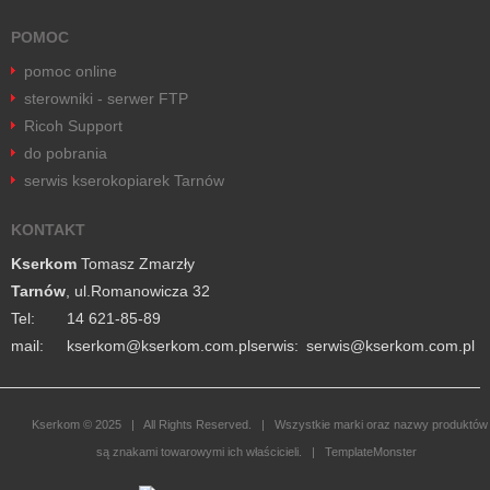
POMOC
pomoc online
sterowniki - serwer FTP
Ricoh Support
do pobrania
serwis kserokopiarek Tarnów
KONTAKT
Kserkom
Tomasz Zmarzły
Tarnów
, ul.Romanowicza 32
Tel:
14 621-85-89
mail:
lp.moc.mokresk@mokresk
serwis:
lp.moc.mokresk@siwres
Kserkom © 2025 | All Rights Reserved. | Wszystkie marki oraz nazwy produktów
są znakami towarowymi ich właścicieli. |
TemplateMonster