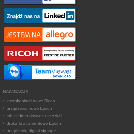
NAWIGACJA
kserokopiarki nowe Ricoh
urządzenia nowe Epson
tablice interaktywne dla szkół
drukarki atramentowe Epson
urządzenia digital signage