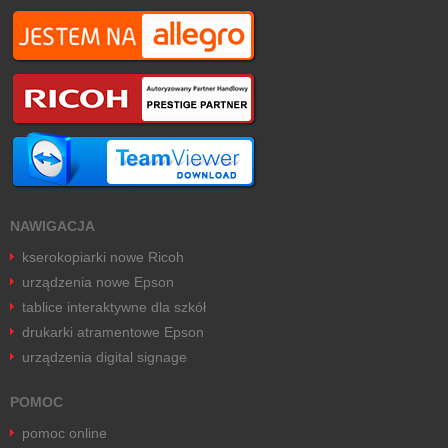
NAWIGACJA
kserokopiarki nowe Ricoh
urządzenia nowe Epson
tablice interaktywne dla szkół
drukarki atramentowe Epson
urządzenia digital signage
POMOC
pomoc online