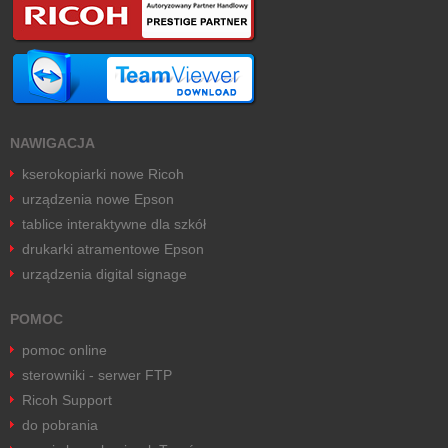
NAWIGACJA
kserokopiarki nowe Ricoh
urządzenia nowe Epson
tablice interaktywne dla szkół
drukarki atramentowe Epson
urządzenia digital signage
POMOC
pomoc online
sterowniki - serwer FTP
Ricoh Support
do pobrania