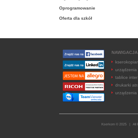
Oprogramowanie
Oferta dla szkół
NAWIGACJA
kserokopia
urządzenia
tablice inte
drukarki a
urządzenia 
Kserkom © 2025 | All Ri