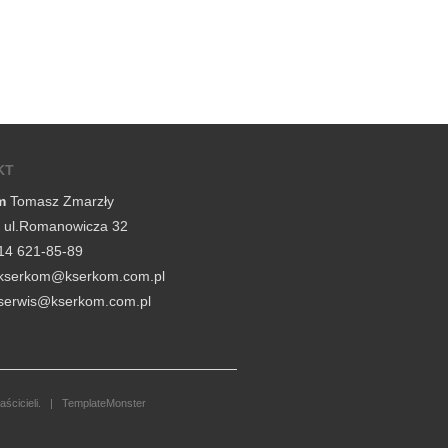
KT
m
Tomasz Zmarzły
, ul.Romanowicza 32
14 621-85-89
lp.moc.mokresk@mokresk
lp.moc.mokresk@siwres
aścicieli. |
TemplateMonster