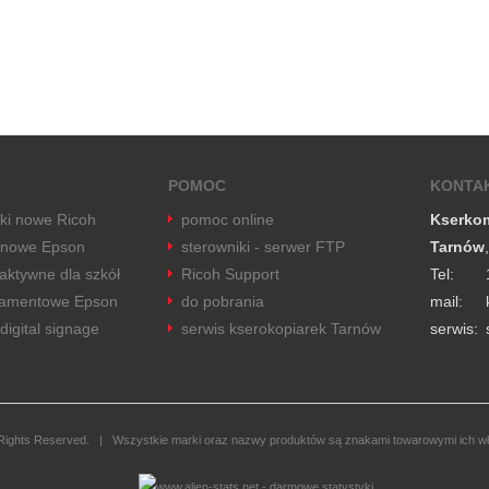
POMOC
KONTA
rki nowe Ricoh
pomoc online
Kserko
 nowe Epson
sterowniki - serwer FTP
Tarnów
raktywne dla szkół
Ricoh Support
Tel:
tramentowe Epson
do pobrania
mail:
digital signage
serwis kserokopiarek Tarnów
serwis:
ghts Reserved. | Wszystkie marki oraz nazwy produktów są znakami towarowymi ich wł