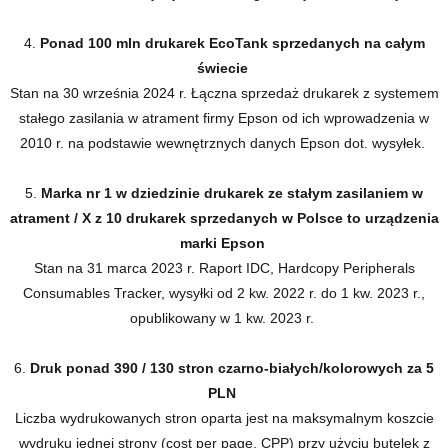
4.
Ponad 100 mln drukarek EcoTank sprzedanych na całym
świecie
Stan na 30 września 2024 r. Łączna sprzedaż drukarek z systemem
stałego zasilania w atrament firmy Epson od ich wprowadzenia w
2010 r. na podstawie wewnętrznych danych Epson dot. wysyłek.
5.
Marka nr 1 w dziedzinie drukarek ze stałym zasilaniem w
atrament / X z 10 drukarek sprzedanych w Polsce to urządzenia
marki Epson
Stan na 31 marca 2023 r. Raport IDC, Hardcopy Peripherals
Consumables Tracker, wysyłki od 2 kw. 2022 r. do 1 kw. 2023 r.,
opublikowany w 1 kw. 2023 r.
6.
Druk ponad 390 / 130 stron czarno-białych/kolorowych za 5
PLN
Liczba wydrukowanych stron oparta jest na maksymalnym koszcie
wydruku jednej strony (cost per page, CPP) przy użyciu butelek z