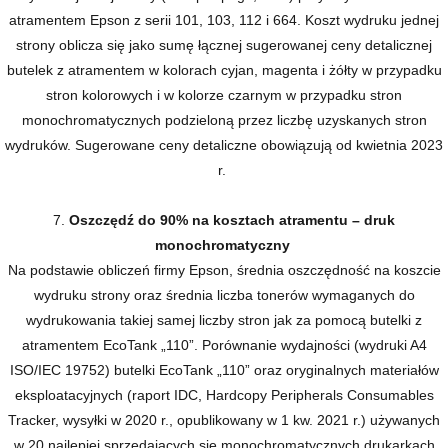
atramentem Epson z serii 101, 103, 112 i 664. Koszt wydruku jednej
strony oblicza się jako sumę łącznej sugerowanej ceny detalicznej
butelek z atramentem w kolorach cyjan, magenta i żółty w przypadku
stron kolorowych i w kolorze czarnym w przypadku stron
monochromatycznych podzieloną przez liczbę uzyskanych stron
wydruków. Sugerowane ceny detaliczne obowiązują od kwietnia 2023
r.
7.
Oszczędź do 90% na kosztach atramentu – druk
monochromatyczny
Na podstawie obliczeń firmy Epson, średnia oszczędność na koszcie
wydruku strony oraz średnia liczba tonerów wymaganych do
wydrukowania takiej samej liczby stron jak za pomocą butelki z
atramentem EcoTank „110”. Porównanie wydajności (wydruki A4
ISO/IEC 19752) butelki EcoTank „110” oraz oryginalnych materiałów
eksploatacyjnych (raport IDC, Hardcopy Peripherals Consumables
Tracker, wysyłki w 2020 r., opublikowany w 1 kw. 2021 r.) używanych
w 20 najlepiej sprzedających się monochromatycznych drukarkach