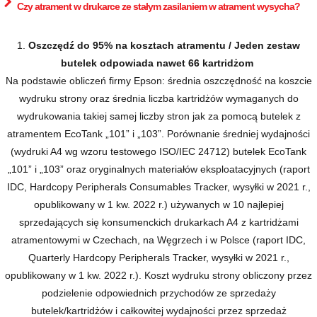
Czy atrament w drukarce ze stałym zasilaniem w atrament wysycha?
1.
Oszczędź do 95% na kosztach atramentu / Jeden zestaw
butelek odpowiada nawet 66 kartridżom
Na podstawie obliczeń firmy Epson: średnia oszczędność na koszcie
wydruku strony oraz średnia liczba kartridżów wymaganych do
wydrukowania takiej samej liczby stron jak za pomocą butelek z
atramentem EcoTank „101” i „103”. Porównanie średniej wydajności
(wydruki A4 wg wzoru testowego ISO/IEC 24712) butelek EcoTank
„101” i „103” oraz oryginalnych materiałów eksploatacyjnych (raport
IDC, Hardcopy Peripherals Consumables Tracker, wysyłki w 2021 r.,
opublikowany w 1 kw. 2022 r.) używanych w 10 najlepiej
sprzedających się konsumenckich drukarkach A4 z kartridżami
atramentowymi w Czechach, na Węgrzech i w Polsce (raport IDC,
Quarterly Hardcopy Peripherals Tracker, wysyłki w 2021 r.,
opublikowany w 1 kw. 2022 r.). Koszt wydruku strony obliczony przez
podzielenie odpowiednich przychodów ze sprzedaży
butelek/kartridżów i całkowitej wydajności przez sprzedaż