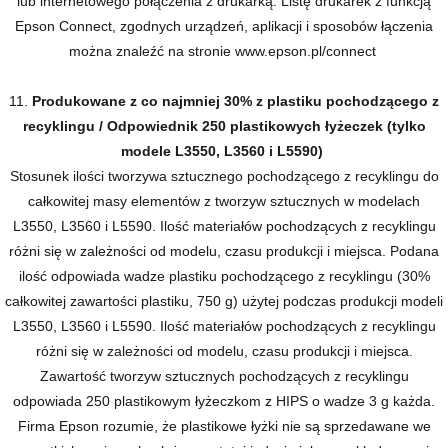
lub internetowego połączenia z drukarką. Listę drukarek z funkcją
Epson Connect, zgodnych urządzeń, aplikacji i sposobów łączenia
można znaleźć na stronie www.epson.pl/connect
11.
Produkowane z co najmniej 30% z plastiku pochodzącego z
recyklingu / Odpowiednik 250 plastikowych łyżeczek (tylko
modele L3550, L3560 i L5590)
Stosunek ilości tworzywa sztucznego pochodzącego z recyklingu do
całkowitej masy elementów z tworzyw sztucznych w modelach
L3550, L3560 i L5590. Ilość materiałów pochodzących z recyklingu
różni się w zależności od modelu, czasu produkcji i miejsca. Podana
ilość odpowiada wadze plastiku pochodzącego z recyklingu (30%
całkowitej zawartości plastiku, 750 g) użytej podczas produkcji modeli
L3550, L3560 i L5590. Ilość materiałów pochodzących z recyklingu
różni się w zależności od modelu, czasu produkcji i miejsca.
Zawartość tworzyw sztucznych pochodzących z recyklingu
odpowiada 250 plastikowym łyżeczkom z HIPS o wadze 3 g każda.
Firma Epson rozumie, że plastikowe łyżki nie są sprzedawane we