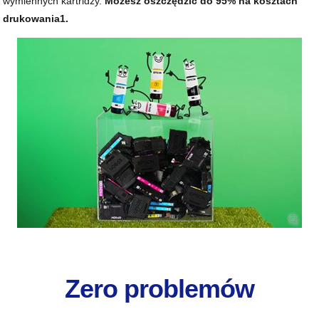
wymiennych kartridży.
Możesz oszczędzić do 95% na kosztach
drukowania
1
.
Zero problemów