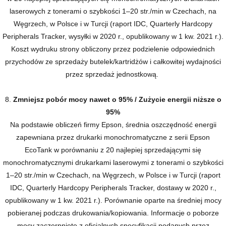
laserowych z tonerami o szybkości 1–20 str./min w Czechach, na
Węgrzech, w Polsce i w Turcji (raport IDC, Quarterly Hardcopy
Peripherals Tracker, wysyłki w 2020 r., opublikowany w 1 kw. 2021 r.).
Koszt wydruku strony obliczony przez podzielenie odpowiednich
przychodów ze sprzedaży butelek/kartridżów i całkowitej wydajności
przez sprzedaż jednostkową.
8.
Zmniejsz pobór mocy nawet o 95% / Zużycie energii niższe o
95%
Na podstawie obliczeń firmy Epson, średnia oszczędność energii
zapewniana przez drukarki monochromatyczne z serii Epson
EcoTank w porównaniu z 20 najlepiej sprzedającymi się
monochromatycznymi drukarkami laserowymi z tonerami o szybkości
1–20 str./min w Czechach, na Węgrzech, w Polsce i w Turcji (raport
IDC, Quarterly Hardcopy Peripherals Tracker, dostawy w 2020 r.,
opublikowany w 1 kw. 2021 r.). Porównanie oparte na średniej mocy
pobieranej podczas drukowania/kopiowania. Informacje o poborze
mocy zaczerpnięte z oficjalnych specyfikacji podanych przez