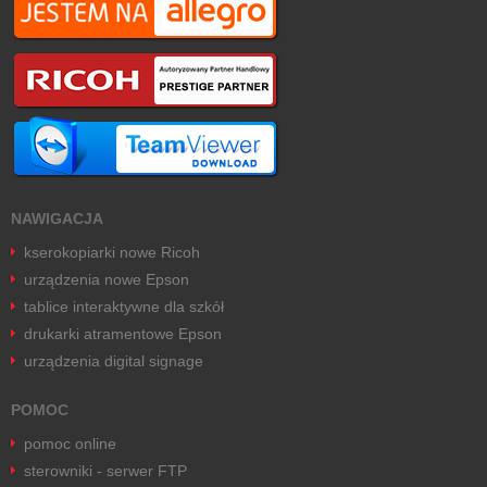
NAWIGACJA
kserokopiarki nowe Ricoh
urządzenia nowe Epson
tablice interaktywne dla szkół
drukarki atramentowe Epson
urządzenia digital signage
POMOC
pomoc online
sterowniki - serwer FTP