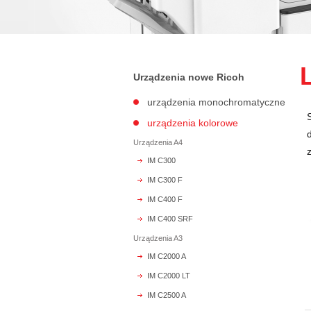
Urządzenia nowe Ricoh
urządzenia monochromatyczne
urządzenia kolorowe
Urządzenia A4
IM C300
IM C300 F
IM C400 F
IM C400 SRF
Urządzenia A3
IM C2000 A
IM C2000 LT
IM C2500 A