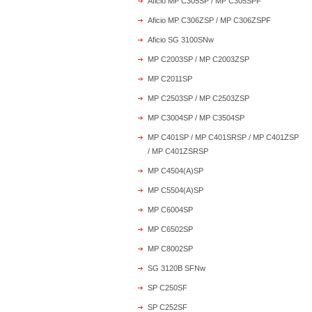
Aficio MP C305SP / MP C305SPF
Aficio MP C306ZSP / MP C306ZSPF
Aficio SG 3100SNw
MP C2003SP / MP C2003ZSP
MP C2011SP
MP C2503SP / MP C2503ZSP
MP C3004SP / MP C3504SP
MP C401SP / MP C401SRSP / MP C401ZSP
/ MP C401ZSRSP
MP C4504(A)SP
MP C5504(A)SP
MP C6004SP
MP C6502SP
MP C8002SP
SG 3120B SFNw
SP C250SF
SP C252SF