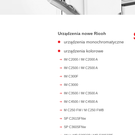
Urządzenia nowe Ricoh
urządzenia monochromatyczne
urządzenia kolorowe
IM C2000 / IM C2000 A
IM C2500 / IM C2500 A
IM C300F
IM C3000
IM C3500 / IM C3500 A
IM C4500 / IM C4500 A
M C250 FW / M C250 FWB
SP C261SFNw
SP C360SFNw