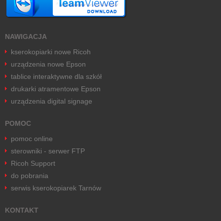
NAWIGACJA
kserokopiarki nowe Ricoh
urządzenia nowe Epson
tablice interaktywne dla szkół
drukarki atramentowe Epson
urządzenia digital signage
POMOC
pomoc online
sterowniki - serwer FTP
Ricoh Support
do pobrania
serwis kserokopiarek Tarnów
KONTAKT