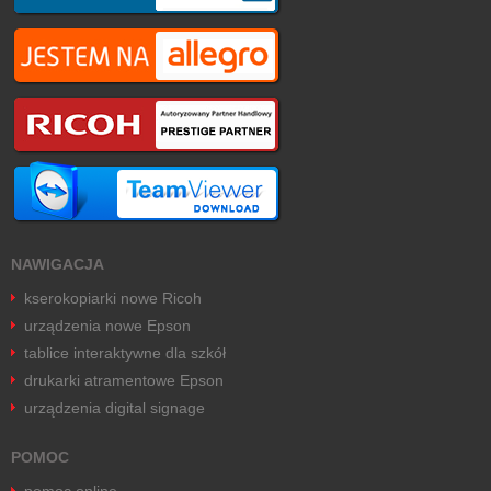
NAWIGACJA
kserokopiarki nowe Ricoh
urządzenia nowe Epson
tablice interaktywne dla szkół
drukarki atramentowe Epson
urządzenia digital signage
POMOC