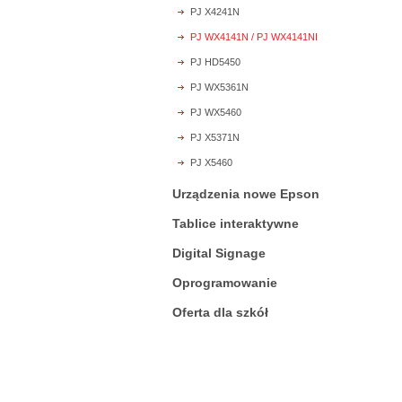
PJ X4241N
PJ WX4141N / PJ WX4141NI
PJ HD5450
PJ WX5361N
PJ WX5460
PJ X5371N
PJ X5460
Urządzenia nowe Epson
Tablice interaktywne
Digital Signage
Oprogramowanie
Oferta dla szkół