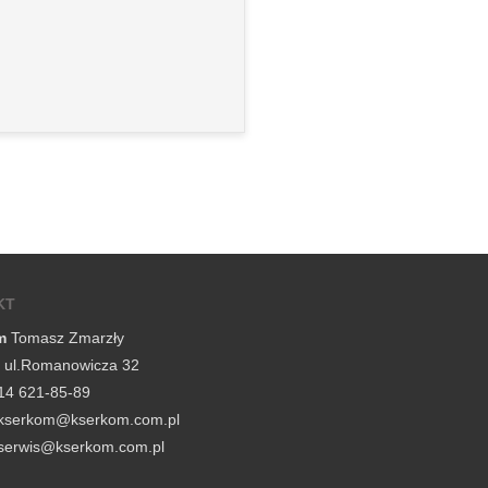
KT
m
Tomasz Zmarzły
, ul.Romanowicza 32
14 621-85-89
lp.moc.mokresk@mokresk
lp.moc.mokresk@siwres