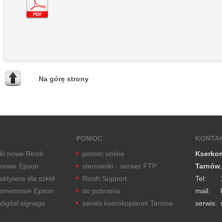
Na górę strony
POMOC
KONTA
rki nowe Ricoh
pomoc online
Kserko
 nowe Epson
sterowniki - serwer FTP
Tarnów
raktywne dla szkół
Ricoh Support
Tel:
tramentowe Epson
do pobrania
mail:
digital signage
serwis kserokopiarek Tarnów
serwis: