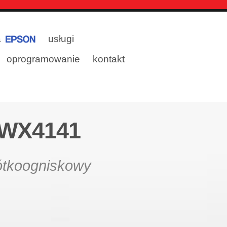
a
usługi
oprogramowanie
kontakt
 WX4141
rótkoogniskowy