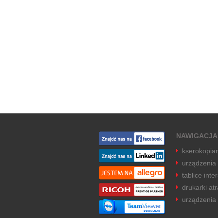
NAWIGACJA
kserokopia
urządzenia
tablice inte
drukarki a
urządzenia 