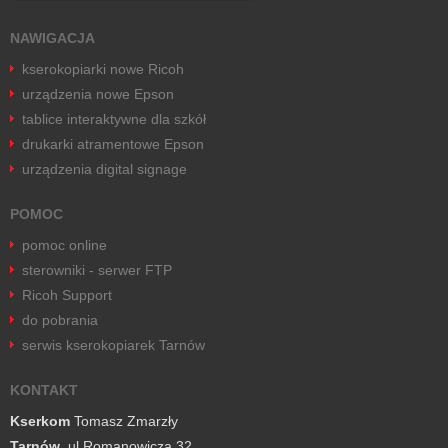
NAWIGACJA
kserokopiarki nowe Ricoh
urządzenia nowe Epson
tablice interaktywne dla szkół
drukarki atramentowe Epson
urządzenia digital signage
POMOC
pomoc online
sterowniki - serwer FTP
Ricoh Support
do pobrania
serwis kserokopiarek Tarnów
KONTAKT
Kserkom
Tomasz Zmarzły
Tarnów
, ul.Romanowicza 32