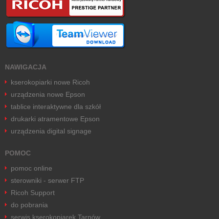
NAWIGACJA
kserokopiarki nowe Ricoh
urządzenia nowe Epson
tablice interaktywne dla szkół
drukarki atramentowe Epson
urządzenia digital signage
POMOC
pomoc online
sterowniki - serwer FTP
Ricoh Support
do pobrania
serwis kserokopiarek Tarnów