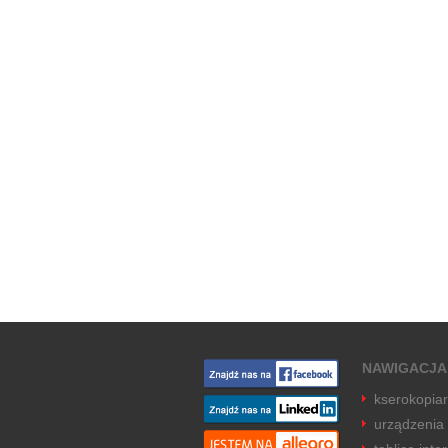
NAWIGACJA
kserokopia
urządzenia