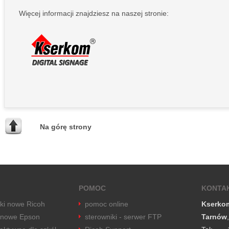
Więcej informacji znajdziesz na naszej stronie:
Na górę strony
POMOC
KONTA
rki nowe Ricoh
pomoc online
Kserko
 nowe Epson
sterowniki - serwer FTP
Tarnów