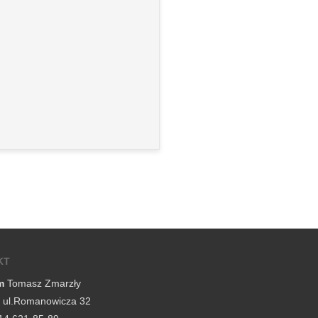
KT
m
Tomasz Zmarzły
, ul.Romanowicza 32