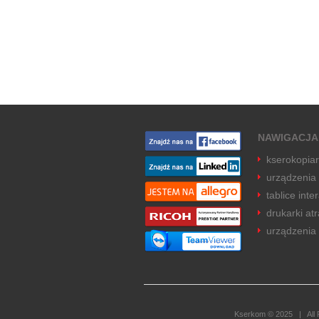
NAWIGACJA
kserokopia
urządzenia
tablice inte
drukarki a
urządzenia 
Kserkom © 2025 | All Ri