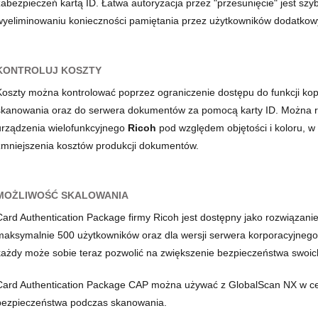
zabezpieczeń kartą ID. Łatwa autoryzacja przez "przesunięcie" jest szyb
wyeliminowaniu konieczności pamiętania przez użytkowników dodatkowy
KONTROLUJ KOSZTY
Koszty można kontrolować poprzez ograniczenie dostępu do funkcji kop
skanowania oraz do serwera dokumentów za pomocą karty ID. Można r
urządzenia wielofunkcyjnego
Ricoh
pod względem objętości i koloru, w 
zmniejszenia kosztów produkcji dokumentów.
MOŻLIWOŚĆ SKALOWANIA
Card Authentication Package firmy Ricoh jest dostępny jako rozwiązan
maksymalnie 500 użytkowników oraz dla wersji serwera korporacyjnego 
każdy może sobie teraz pozwolić na zwiększenie bezpieczeństwa swoi
Card Authentication Package CAP można używać z GlobalScan NX w ce
bezpieczeństwa podczas skanowania.