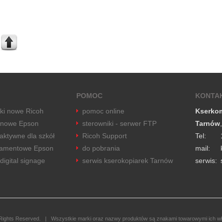
POMOC
KONTA
rki nowe Ricoh
pomoc online
Kserko
 nowe Epson
sterowniki - serwer FTP
Tarnów
raktywne dla szkół
Ricoh Support
Tel:
tramentowe Epson
do pobrania
mail:
digital signage
serwis kserokopiarek Tarnów
serwis:
ghts Reserved. | Wszystkie marki oraz nazwy produktów są znakami towarowymi ich wł