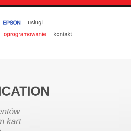
a
usługi
oprogramowanie
kontakt
ICATION
entów
m kart