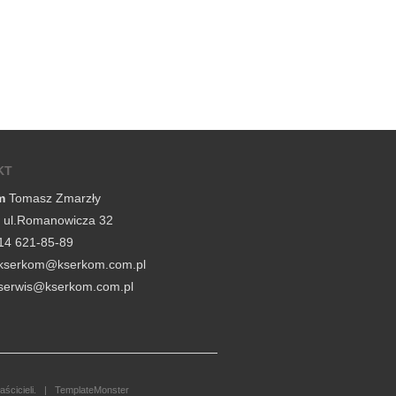
KT
m
Tomasz Zmarzły
, ul.Romanowicza 32
14 621-85-89
lp.moc.mokresk@mokresk
lp.moc.mokresk@siwres
aścicieli. |
TemplateMonster