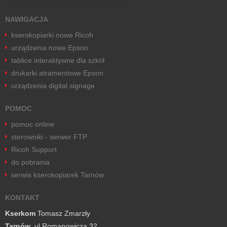
NAWIGACJA
kserokopiarki nowe Ricoh
urządzenia nowe Epson
tablice interaktywne dla szkół
drukarki atramentowe Epson
urządzenia digital signage
POMOC
pomoc online
sterowniki - serwer FTP
Ricoh Support
do pobrania
serwis kserokopiarek Tarnów
KONTAKT
Kserkom
Tomasz Zmarzły
Tarnów
, ul.Romanowicza 32