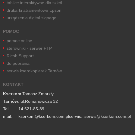
tablice interaktywne dla szkół
drukarki atramentowe Epson
urządzenia digital signage
POMOC
pomoc online
sterowniki - serwer FTP
Ricoh Support
do pobrania
serwis kserokopiarek Tarnów
KONTAKT
Kserkom
Tomasz Zmarzły
Tarnów
, ul.Romanowicza 32
Tel:
14 621-85-89
mail:
lp.moc.mokresk@mokresk
serwis:
lp.moc.mokresk@siwres