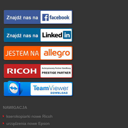
NAWIGACJA
kserokopiarki nowe Ricoh
urządzenia nowe Epson