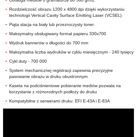
Obsługa mediów o gramaturze do 360 g/m2.
Rozdzielczość obrazu 1200 x 4800 dpi dzięki wykorzystaniu
technologii Vertical Cavity Surface Emitting Laser (VCSEL).
Piąta stacja na biały lub przezroczysty toner.
Maksymalny obsługiwany format papieru 330x700
Wydruk bannerów o długości do 700 mm
Maksymalna liczba wydruków w cyklu miesięcznym - 240 tysięcy
Cykl duty - 700 000
System mechanicznej registracji zapewnia precyzyjne
pasowanie obrazu w druku obustronnym
Kaseta na podciśnieniowe pobieranie mediów pozwala na
korzystanie z różnorodnych podłoży do druku
Kompatybilne z serwerami druku: EFI E-43A i E-83A